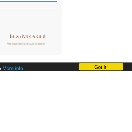
Inscrivez-vous!
Pour vous inscrire ce cours cliquez ici
Got it!
te
More info