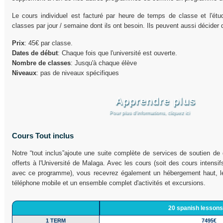
Le cours individuel est facturé par heure de temps de classe et l'ét
classes par jour / semaine dont ils ont besoin. Ils peuvent aussi décider 
Prix
: 45€ par classe.
Dates de début
: Chaque fois que l'université est ouverte.
Nombre de classes
: Jusqu'à chaque élève
Niveaux
: pas de niveaux spécifiques
Apprendre plus
Pour plus d’informations, cliquez ici
Cours Tout inclus
Notre “tout inclus”ajoute une suite complète de services de soutien de q
offerts à l'Université de Malaga. Avec les cours (soit des cours intensi
avec ce programme), vous recevrez également un hébergement haut, les
téléphone mobile et un ensemble complet d'activités et excursions.
20 spanish lessons
1 TERM
7495€