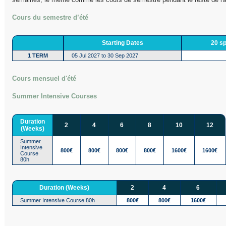
Cours du semestre d’été
Starting Dates
20 s
1 TERM
05 Jul 2027 to 30 Sep 2027
Cours mensuel d'été
Summer Intensive Courses
Duration
2
4
6
8
10
12
(Weeks)
Summer
Intensive
800€
800€
800€
800€
1600€
1600€
Course
80h
Duration (Weeks)
2
4
6
Summer Intensive Course 80h
800€
800€
1600€