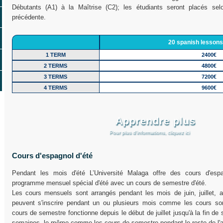
Débutants (A1) à la Maîtrise (C2); les étudiants seront placés se
précédente.
20 spanish lessons
1 TERM
2400€
2 TERMS
4800€
3 TERMS
7200€
4 TERMS
9600€
Apprendre plus
Pour plus d’informations, cliquez ici
Cours d'espagnol d'été
Pendant les mois d'été L’Université Malaga offre des cours d'espa
programme mensuel spécial d'été avec un cours de semestre d'été.
Les cours mensuels sont arrangés pendant les mois de juin, juillet, 
peuvent s'inscrire pendant un ou plusieurs mois comme les cours so
cours de semestre fonctionne depuis le début de juillet jusqu'à la fin d
semaines, le même comme les cours de semestre pendant le reste de l'