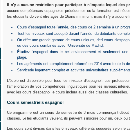
Il n'y a aucune restriction pour participer à n'importe lequel de
aucune compétences espagnoles précédentes ou la formation est nécessa
les étudiants doivent être âgés de 16ans minimum, mais il n'y a aucune l
Cours d'espagnol toute l'année, dse cours de 2 semaine à un progr
Tout les niveaux sont accepté durant l’année- du débutants complet
On offre une grande gamme de cours uniques, ded cours d'espagn
ou des cours combinés avec l'Université de Madrid.
Étudiez l'espagnol dans le bel environnement et seulement une
plage.
Les agréments ont complètement reformé en 2014 avec toute la der
Servicede logement complet et activités universitaires supplémentai
L'école est disponible pour tous les niveaux d'espagnol. Les professeu
l'amélioration de vos compétences linguistiques pour les niveaux inférie
avec les cours d'espagnol le cours inclura aussi des classes culturelles.
Cours semestriels espagnol
Ce programme est un cours de semestre de 3 mois commençant début oct
classes. Si les étudiants veulent, ils peuvent s'inscrire pour un, deux ou 
Les cours sont divisés dans les 6 niveaux différents suggérés selon le 