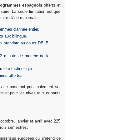
s programmes espagnols
offerts et
ire. La seule limitation est que
imite d'âge maximale.
ammes d'année entier.
s aux bilingue.
ol standard au cours DELE,
 2 minute de marche de la
nière technologie.
res offertes.
rs se baseront principalement sur
urs et pour les niveaux plus hauts
obre, janvier et avril avec 225
trois semestres.
consensus européen qui s'étend de