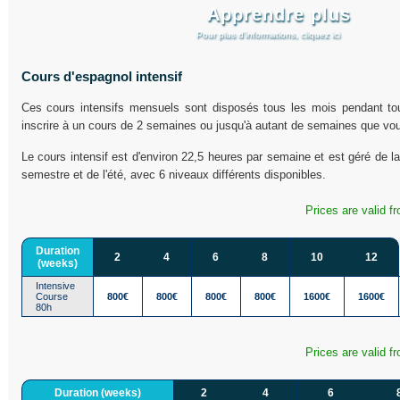
Apprendre plus
Pour plus d’informations, cliquez ici
Cours d'espagnol intensif
Ces cours intensifs mensuels sont disposés tous les mois pendant to
inscrire à un cours de 2 semaines ou jusqu'à autant de semaines que vou
Le cours intensif est d'environ 22,5 heures par semaine et est géré de
semestre et de l'été, avec 6 niveaux différents disponibles.
Prices are valid f
Duration
2
4
6
8
10
12
(weeks)
Intensive
Course
800€
800€
800€
800€
1600€
1600€
80h
Prices are valid f
Duration (weeks)
2
4
6