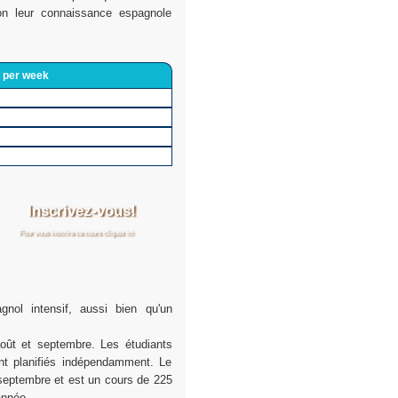
lon leur connaissance espagnole
 per week
Inscrivez-vous!
Pour vous inscrire ce cours cliquez ici
gnol intensif, aussi bien qu'un
août et septembre. Les étudiants
nt planifiés indépendamment. Le
e septembre et est un cours de 225
année.