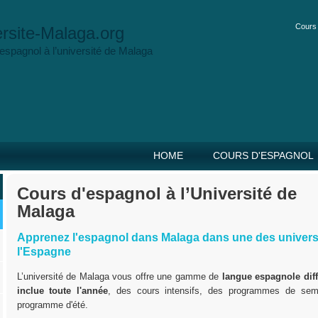
Cours 
rsite-Malaga.org
espagnol à l’université de Malaga
HOME
COURS D'ESPAGNOL
Cours d'espagnol à l’Université de
Malaga
Apprenez l'espagnol dans Malaga dans une des univers
l'Espagne
L’université de Malaga vous offre une gamme de
langue espagnole diff
inclue toute l'année
, des cours intensifs, des programmes de seme
programme d'été.